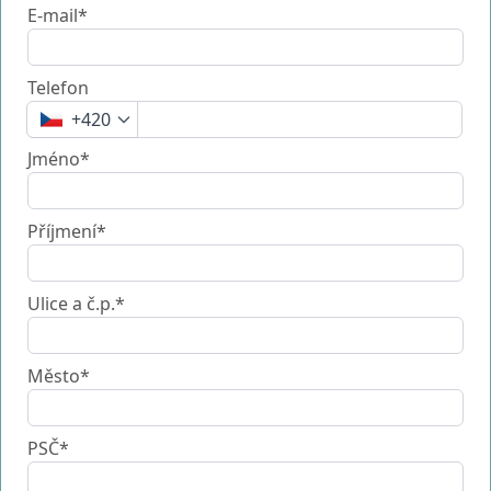
E-mail*
Telefon
+420
Jméno*
Příjmení*
Ulice a č.p.*
Město*
PSČ*