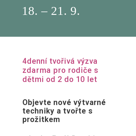
18. – 21. 9.
4denní tvořivá výzva
zdarma pro rodiče s
dětmi od 2 do 10 let
Objevte nové výtvarné
techniky a tvořte s
prožitkem