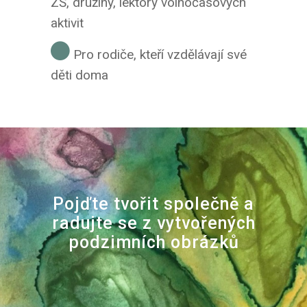
ZŠ, družiny, lektory volnočasových
aktivit
Pro rodiče, kteří vzdělávají své
děti doma
Pojďte tvořit společně a
radujte se z vytvořených
podzimních obrázků