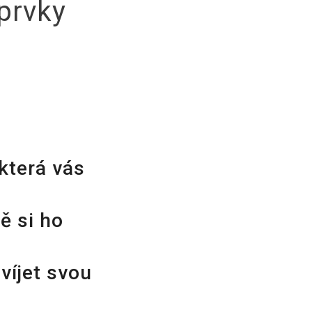
 prvky
která vás
ě si ho
víjet svou