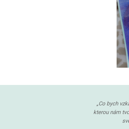
„Co bych vzk
kterou nám tvo
svě