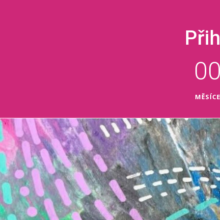
Při
0
MĚSÍC