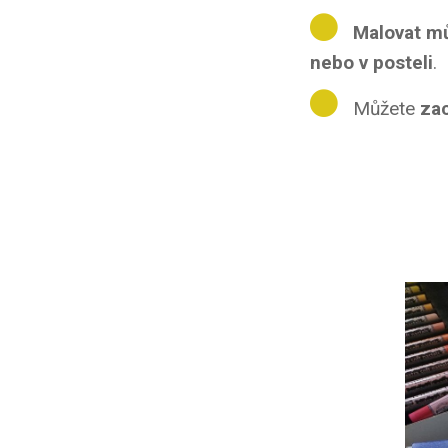
Malovat m
nebo v posteli
.
Můžete
za