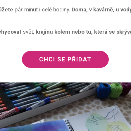
ůžete
pár minut i celé hodiny.
Doma, v kavárně, u vod
chycovat
svět,
krajinu kolem nebo tu, která se skrýv
CHCI SE PŘIDAT