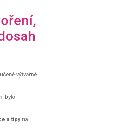
voření,
 dosah
ručené výtvarné
ní bylo
ce a tipy
na