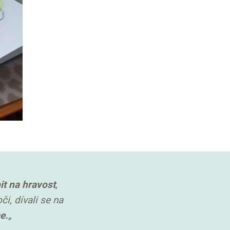
it na hravost
,
i, dívali se na
e.
„