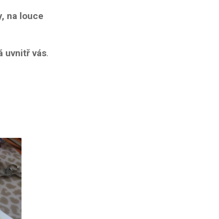
y, na louce
á uvnitř vás
.