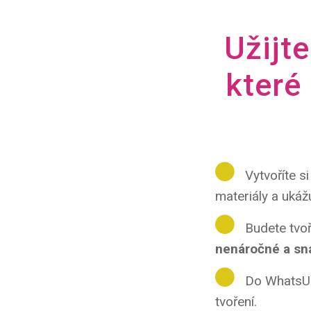
Užijte
které
Vytvoříte si
materiály a ukáž
Budete tvoř
nenáročné a sn
Do WhatsUp
tvoření.