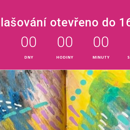
hlašování otevřeno do 16
0
00
00
00
E
DNY
HODINY
MINUTY