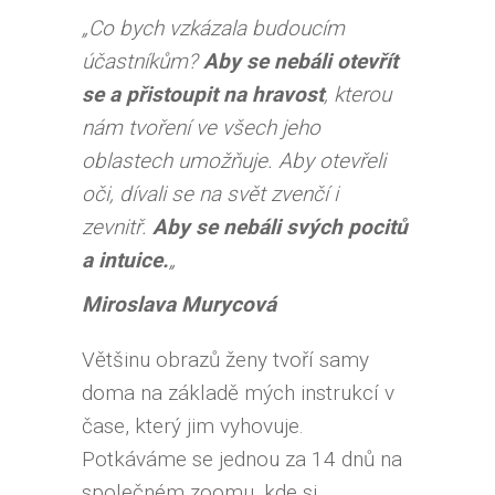
„Co bych vzkázala budoucím
účastníkům?
Aby se nebáli otevřít
se
a přistoupit na hravost
, kterou
nám tvoření ve všech jeho
oblastech umožňuje. Aby otevřeli
oči, dívali se na svět zvenčí i
zevnitř.
Aby se nebáli svých pocitů
a intuice.
„
Miroslava Murycová
Většinu obrazů ženy tvoří samy
doma na základě mých instrukcí v
čase, který jim vyhovuje.
Potkáváme se jednou za 14 dnů na
společném zoomu, kde si