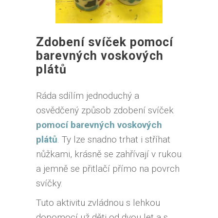
Zdobení svíček pomocí
barevných voskových
plátů
Ráda sdílím jednoduchý a
osvědčený způsob zdobení svíček
pomocí barevných voskových
plátů
. Ty lze snadno trhat i stříhat
nůžkami, krásně se zahřívají v rukou
a jemně se přitlačí přímo na povrch
svíčky.
Tuto aktivitu zvládnou s lehkou
dopomocí už děti od dvou let a s