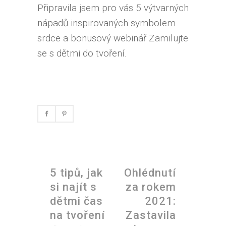
Připravila jsem pro vás 5 výtvarných
nápadů inspirovaných symbolem
srdce a bonusový webinář Zamilujte
se s dětmi do tvoření.
5 tipů, jak
Ohlédnutí
si najít s
za rokem
dětmi čas
2021:
na tvoření
Zastavila