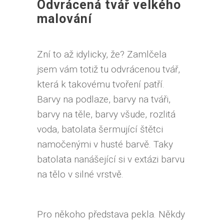
Odvrácená tvář velkého
malování
Zní to až idylicky, že? Zamlčela
jsem vám totiž tu odvrácenou tvář,
která k takovému tvoření patří.
Barvy na podlaze, barvy na tváři,
barvy na těle, barvy všude, rozlitá
voda, batolata šermující štětci
namočenými v husté barvě. Taky
batolata nanášející si v extázi barvu
na tělo v silné vrstvě.
Pro někoho představa pekla. Někdy