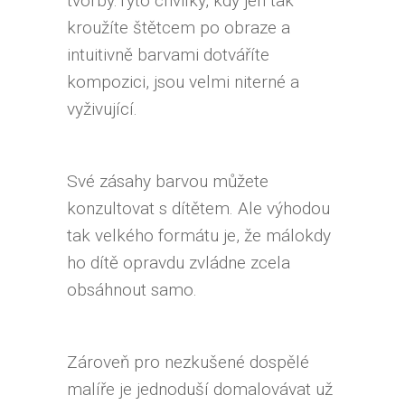
tvorby.Tyto chvilky, kdy jen tak
kroužíte štětcem po obraze a
intuitivně barvami dotváříte
kompozici, jsou velmi niterné a
vyživující.
Své zásahy barvou můžete
konzultovat s dítětem. Ale výhodou
tak velkého formátu je, že málokdy
ho dítě opravdu zvládne zcela
obsáhnout samo.
Zároveň pro nezkušené dospělé
malíře je jednoduší domalovávat už