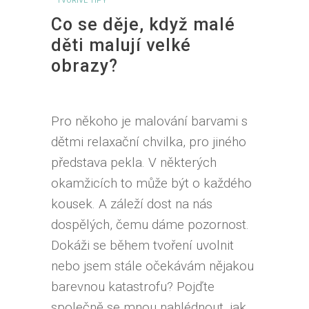
TVOŘIVÉ TIPY
Co se děje, když malé
děti malují velké
obrazy?
Pro někoho je malování barvami s
dětmi relaxační chvilka, pro jiného
představa pekla. V některých
okamžicích to může být o každého
kousek. A záleží dost na nás
dospělých, čemu dáme pozornost.
Dokáži se během tvoření uvolnit
nebo jsem stále očekávám nějakou
barevnou katastrofu? Pojďte
společně se mnou nahlédnout, jak