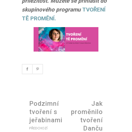
příležitost. Můžete se přihlásit do
skupinového programu
TVOŘENÍ
TĚ PROMĚNÍ.
Podzimní
Jak
tvoření s
proměnilo
jeřabinami
tvoření
Danču
PŘEDCHOZÍ