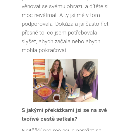
věnovat se svému obrazu a dítěte si
moc nevšímat. A ty jsi mě v tom
podporovala. Dokázala jsi často říct
přesně to, co jsem potřebovala
slyšet, abych začala nebo abych
mohla pokračovat.
S jakými překážkami jsi se na své
tvořivé cestě setkala?
Nejtěžší pro mě asi je narážet na