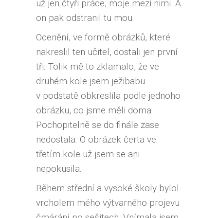
už jen čtyři práce, moje mezi nimi. A
on pak odstranil tu mou.
Ocenění, ve formě obrázků, které
nakreslil ten učitel, dostali jen první
tři. Tolik mě to zklamalo, že ve
druhém kole jsem ježibabu
v podstatě obkreslila podle jednoho
obrázku, co jsme měli doma.
Pochopitelně se do finále zase
nedostala. O obrázek čerta ve
třetím kole už jsem se ani
nepokusila.
Během střední a vysoké školy bylol
vrcholem mého výtvarného projevu
čmárání po sešitech. Vnímala jsem