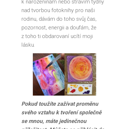
k narozeninám nebo strávím týdny
nad tvorbou fotoknihy pro naši
rodinu, dávám do toho svůj čas,
pozornost, energii a doufám, že
z toho ti obdarovaní ucítí moji
lásku.
Pokud toužíte zažívat proměnu
svého vztahu k tvoření společně
se mnou, máte jedinečnou